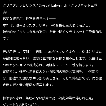
クリスタルラビリンス / Crystal Labyrinth（クラリネット三重
奏）
透明な響きが、迷宮を描き出す——。
本作は、澄みきったクラリネットの音色を最大限に活かし、
神秘的な「クリスタルの迷宮」を音で描くクラリネット三重奏作品
です。
光が屈折し、反射し、幾重にも広がっていくように、旋律とリズム
が繊細に絡み合い、空間に立体的な音像を生み出します。楽曲は三
つのセクションで構成され、明確なストーリー性を持ちます。
冒頭では、迷宮へ足を踏み入れる瞬間の緊張と高揚を、中間部で
は、静謐で幻想的な中心部の美しさを、そして終結部では、再び動
き出す光と音の躍動を描写します。
特筆すべきは、無理のない技術で高い演奏効果が得られる点。
グレード3でありながら、