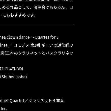
しめる作品として、演奏会はもちろん、コ
ーにもおすすめです。
a clown dance 〜Quartet for 3
ss Clarinet ／ コモデヌ 第1番 ギニアの道化師の
重奏(三本のクラリネットとバスクラリネッ
r：M152-CL4EN3DL
uhei Isobe)
：Clarinet Quartet／クラリネット４重奏
Inc.