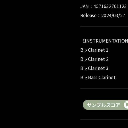
JAN：4571632701123
Release：2024/03/27
《INSTRUMENTATIO
B♭Clarinet 1
B♭Clarinet 2
B♭Clarinet 3
B♭Bass Clarinet