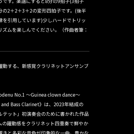
です。楽譜にすると8分の9拍子(3拍子
分の2＋2＋3＋2の変形四拍子です。(後半
律を引用しています)少しハードでトリッ
リズムを楽しんでください。（作曲者筆：
躍動する、新感覚クラリネットアンサンブ
 No.1 ～Guinea clown dance～
nets and Bass Clarinet》は、2023年結成の
ルテット」初演奏会のために書かれた作品
ムの躍動感をクラリネット四重奏で鮮やか
響きと多彩な音色が印象的な一曲。豊かな