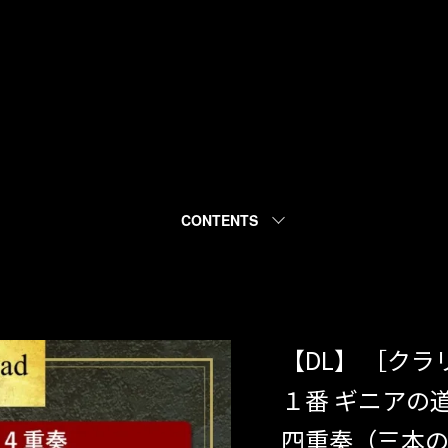
CONTENTS
【DL】 ［ク
１番 ギニアの
四重奏（三本