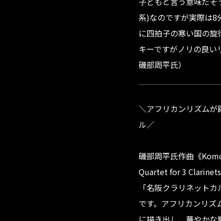
子どもと言う意味だそう
系)なのですが実際は8
に四拍子の寒い国の旋
キーですがノリの良い
磯部周平氏）
＼アフリカンリズムが
ル／
磯部周平氏作曲《Komodenu
Quartet for 3 Clari
「名阪クラリネットカ
です。アフリカンリズ
に描き出し、華やかな