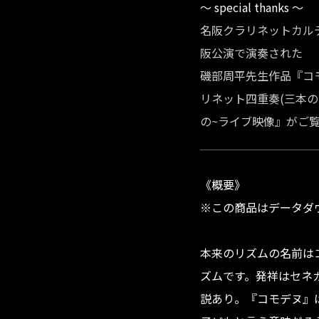
～ special thanks ～
名阪クラリネットカルテット
阪公演で演奏された
磯部周平先生作品『コモ
リネット四重奏(三本
の~ライブ映像』がご
《概要》
※この商品はデータダ
本来のリズムの名前は
ズムです。発祥はセネ
説あり。『コモデヌ』