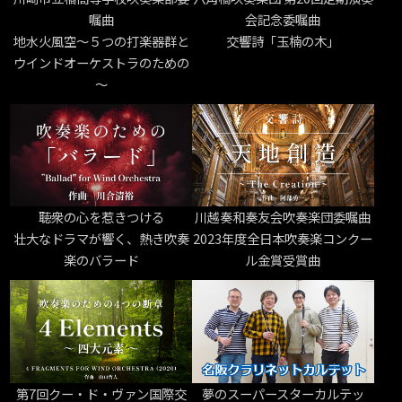
嘱曲
会記念委嘱曲
地水火風空～５つの打楽器群と
交響詩「玉楠の木」
ウインドオーケストラのための
～
聴衆の心を惹きつける
川越奏和奏友会吹奏楽団委嘱曲
壮大なドラマが響く、熱き吹奏
2023年度全日本吹奏楽コンクー
楽のバラード
ル金賞受賞曲
第7回クー・ド・ヴァン国際交
夢のスーパースターカルテッ