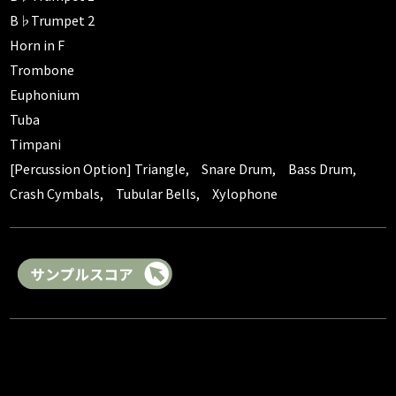
B♭Trumpet 2
Horn in F
Trombone
Euphonium
Tuba
Timpani
[Percussion Option] Triangle, Snare Drum, Bass Drum,
Crash Cymbals, Tubular Bells, Xylophone