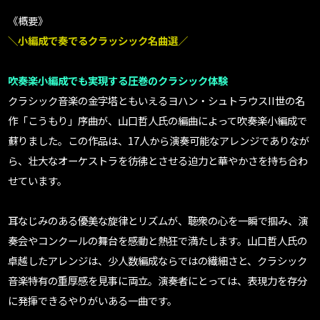
《概要》
＼小編成で奏でるクラッシック名曲選／
吹奏楽小編成でも実現する圧巻のクラシック体験
クラシック音楽の金字塔ともいえるヨハン・シュトラウスII世の名
作「こうもり」序曲が、山口哲人氏の編曲によって吹奏楽小編成で
蘇りました。この作品は、17人から演奏可能なアレンジでありなが
ら、壮大なオーケストラを彷彿とさせる迫力と華やかさを持ち合わ
せています。
耳なじみのある優美な旋律とリズムが、聴衆の心を一瞬で掴み、演
奏会やコンクールの舞台を感動と熱狂で満たします。山口哲人氏の
卓越したアレンジは、少人数編成ならではの繊細さと、クラシック
音楽特有の重厚感を見事に両立。演奏者にとっては、表現力を存分
に発揮できるやりがいある一曲です。