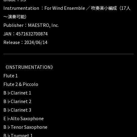
Instrumentation ：For Wind Ensemble ／ 吹奏楽小編成（17人
～演奏可能）
Publisher：MAESTRO, Inc.
JAN：4571632700874
Release：2024/06/14
《INSTRUMENTATION》
Flute 1
Flute 2 & Piccolo
B♭Clarinet 1
B♭Clarinet 2
B♭Clarinet 3
E♭Alto Saxophone
B♭Tenor Saxophone
B♭Trumpet 1