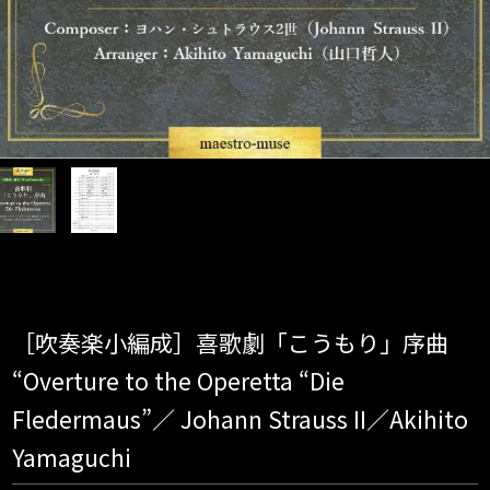
［吹奏楽小編成］喜歌劇「こうもり」序曲
“Overture to the Operetta “Die
Fledermaus”／ Johann Strauss II／Akihito
Yamaguchi