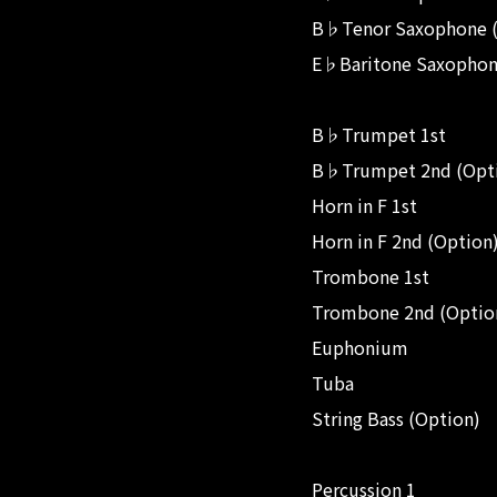
B♭Tenor Saxophone (
E♭Baritone Saxophon
B♭Trumpet 1st
B♭Trumpet 2nd (Opt
Horn in F 1st
Horn in F 2nd (Option
Trombone 1st
Trombone 2nd (Optio
Euphonium
Tuba
String Bass (Option)
Percussion 1