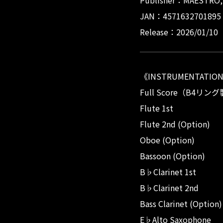
Publisher：MAESTRO, 
JAN：4571632701895
Release：2026/01/10
《INSTRUMENTATIO
Full Score（B4リン
Flute 1st
Flute 2nd (Option)
Oboe (Option)
Bassoon (Option)
B♭Clarinet 1st
B♭Clarinet 2nd
Bass Clarinet (Option)
E♭Alto Saxophone