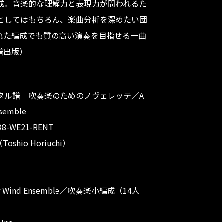
成。音楽的な理解力と表現力が問われるた
としてはもちろん、楽曲分析を深めたい団
れた編成でも質の高い演奏を目指せる一曲
譜出版）
タル譜 吹奏楽のためのノヴェレッテ／A
nsemble
ber：M338-WE21-RENT
shio Horiuchi）
：For Wind Ensemble／吹奏楽小編成（14人