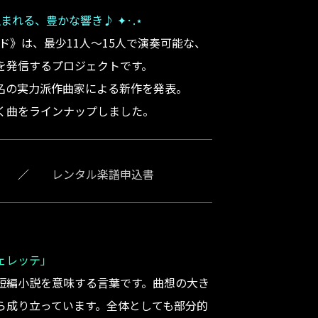
生まれる、豊かな響き♪ ✦·.⋆
ンド》は、最少11人～15人で演奏可能な、
を発信するプロジェクトです。
名の実力派作曲家による新作を発表。
く曲をラインナップしました。
／
レンタル楽譜申込書
ェレッテ」
短編小説を意味する言葉です。曲想の大き
ら成り立っています。全体としても部分的