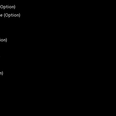
Option)
e (Option)
ion)
)
n)