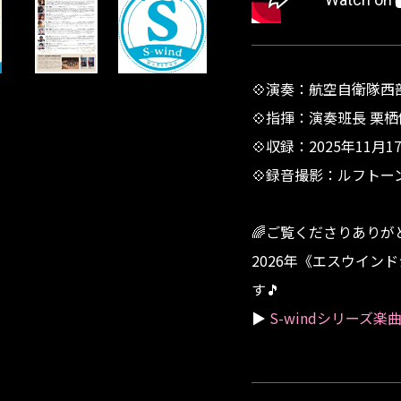
💠演奏：航空自衛隊西
💠指揮：演奏班長 栗栖
💠収録：2025年11
💠録音撮影：ルフトー
🌈ご覧くださりありが
2026年《エスウイン
す🎵
▶
S-windシリーズ