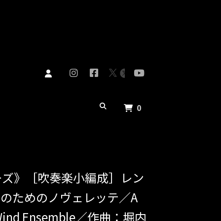
0
シリーズ》［吹奏楽小編成］レン
のためのノヴェレッテ／A
or Wind Ensemble／作曲：堀内