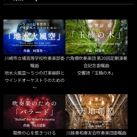
川崎市立橘高等学校吹奏楽部委
六角橋吹奏楽団 第20回定期演奏
嘱曲
会記念委嘱曲
地水火風空～５つの打楽器群と
交響詩「玉楠の木」
ウインドオーケストラのための
～
聴衆の心を惹きつける
川越奏和奏友会吹奏楽団委嘱曲