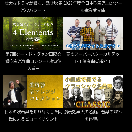
壮大なドラマが響く、熱き吹奏
2023年度全日本吹奏楽コンクー
楽のバラード
ル金賞受賞曲
第7回クー・ド・ヴァン国際交
夢のスーパースターカルテッ
響吹奏楽作曲コンクール第3位
ト！演奏曲ご紹介！
入賞曲
日本の吹奏楽を知り尽くした同
演奏効果大の名曲。音楽の深み
氏によるビロードサウンド
を体現。