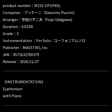
product number：M215-EP1P4DL
Composer：プッチーニ（Giacomo Puccini）
Arranger：宇田川不二夫（Fuijo Udagawa）
Duration：0:02:00
Grade：3
Instrumentation ：For Solo／ユーフォニアムソロ
Publisher：MAESTRO, Inc.
JAN：4571632700379
Release：2024/11/27
《INSTRUMENTATION》
Euphonium
with Piano