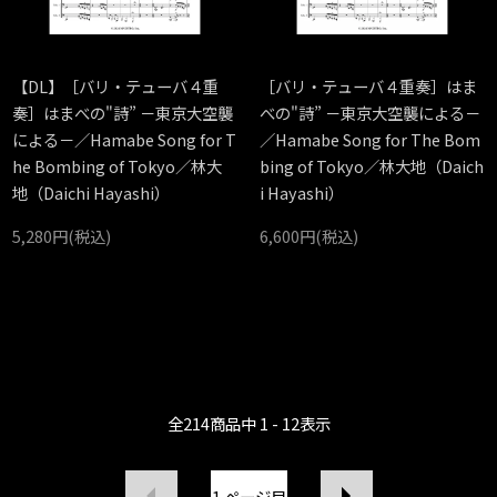
【DL】［バリ・テューバ４重
［バリ・テューバ４重奏］はま
奏］はまべの"詩” －東京大空襲
べの"詩” －東京大空襲による－
による－／Hamabe Song for T
／Hamabe Song for The Bom
he Bombing of Tokyo／林大
bing of Tokyo／林大地（Daich
地（Daichi Hayashi）
i Hayashi）
5,280円(税込)
6,600円(税込)
全
214
商品中
1 - 12
表示
1
ページ目