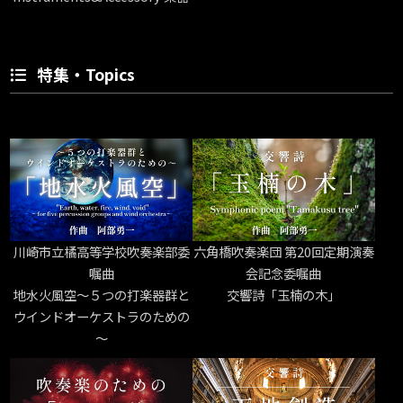
特集・Topics
川崎市立橘高等学校吹奏楽部委
六角橋吹奏楽団 第20回定期演奏
嘱曲
会記念委嘱曲
地水火風空～５つの打楽器群と
交響詩「玉楠の木」
ウインドオーケストラのための
～