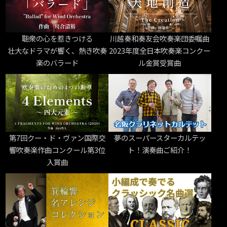
聴衆の心を惹きつける
川越奏和奏友会吹奏楽団委嘱曲
壮大なドラマが響く、熱き吹奏
2023年度全日本吹奏楽コンクー
楽のバラード
ル金賞受賞曲
第7回クー・ド・ヴァン国際交
夢のスーパースターカルテッ
響吹奏楽作曲コンクール第3位
ト！演奏曲ご紹介！
入賞曲