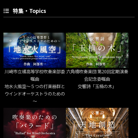
特集・Topics
川崎市立橘高等学校吹奏楽部委
六角橋吹奏楽団 第20回定期演奏
嘱曲
会記念委嘱曲
地水火風空～５つの打楽器群と
交響詩「玉楠の木」
ウインドオーケストラのための
～