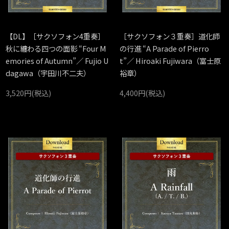
【DL】［サクソフォン4重奏］
［サクソフォン３重奏］道化師
秋に纏わる四つの面影 “Four M
の行進 “A Parade of Pierro
emories of Autumn”／ Fujio U
t”／ Hiroaki Fujiwara（富士原
dagawa（宇田川不二夫）
裕章）
3,520円(税込)
4,400円(税込)