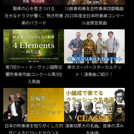
聴衆の心を惹きつける
川越奏和奏友会吹奏楽団委嘱曲
壮大なドラマが響く、熱き吹奏
2023年度全日本吹奏楽コンクー
楽のバラード
ル金賞受賞曲
第7回クー・ド・ヴァン国際交
夢のスーパースターカルテッ
響吹奏楽作曲コンクール第3位
ト！演奏曲ご紹介！
入賞曲
日本の吹奏楽を知り尽くした同
演奏効果大の名曲。音楽の深み
氏によるビロードサウンド
を体現。