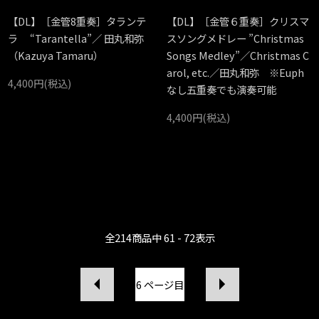
【DL】［金管8重奏］タランテ
【DL】［金管６重奏］クリスマ
ラ “Tarantella”／ 田丸和弥
スソングメドレー ”Christmas
（Kazuya Tamaru）
Songs Medley”／Christmas C
arol, etc.／田丸和弥 ※Euph
4,400円(税込)
なし五重奏でも演奏可能
4,400円(税込)
全
214
商品中
61 - 72
表示
6
ページ目