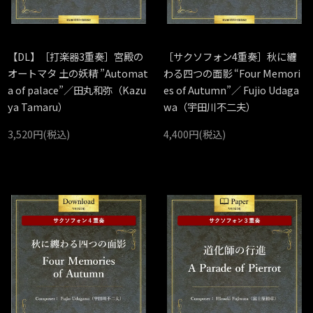
【DL】［打楽器3重奏］宮殿の
［サクソフォン4重奏］秋に纏
オートマタ 土の妖精 ”Automat
わる四つの面影 “Four Memori
a of palace”／田丸和弥（Kazu
es of Autumn”／ Fujio Udaga
ya Tamaru）
wa（宇田川不二夫）
3,520円(税込)
4,400円(税込)